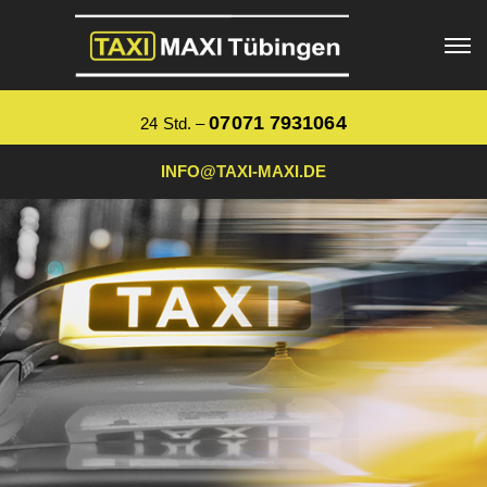
07071 7931064
24 Std. –
INFO@TAXI-MAXI.DE