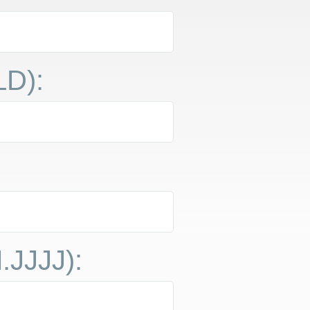
LD)
:
.JJJJ)
: