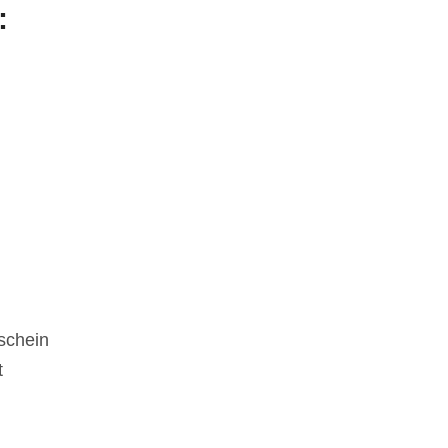
:
schein
t